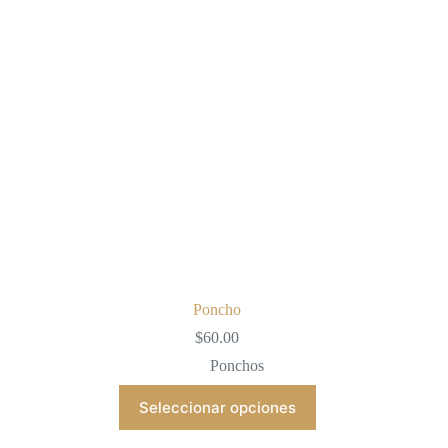
Poncho
$
60.00
Ponchos
Este
Seleccionar opciones
producto
tiene
múltiples